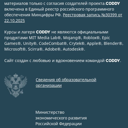
материалов только с согласия создателей проекта.
CODDY
включена в Единый реестр российского программного
обеспечения Минцифры РФ.
Реестровая запись №30399 от
22.10.2025
Курсы и лагеря
не являются официальными
CODDY
продуктами MIT Media Lab
®
, Mojang
®
, Roblox
®
, Epic
Games
®
, Unity
®
, CodeСombat
®
, Crytek
®
, Apple
®
, Blender
®
,
Microsoft
®
, Scirra
®
, Adobe
®
, Autodesk
®
.
Сайт создан с любовью и вдохновением командой
.
CODDY
Сведения об образовательной
организации
Министерство
экономического развития
Российской Федерации