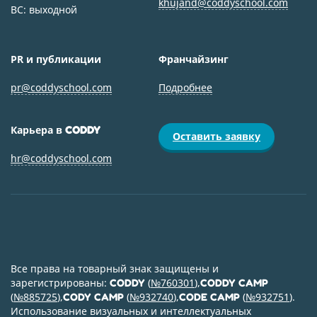
khujand@coddyschool.com
ВС: выходной
PR и публикации
Франчайзинг
pr@coddyschool.com
Подробнее
Карьера в
CODDY
Оставить заявку
hr@coddyschool.com
Все права на товарный знак защищены и
зарегистрированы:
(
№760301
),
CODDY
CODDY CAMP
(
№885725
),
(
№932740
),
(
№932751
).
CODY CAMP
CODE CAMP
Использование визуальных и интеллектуальных