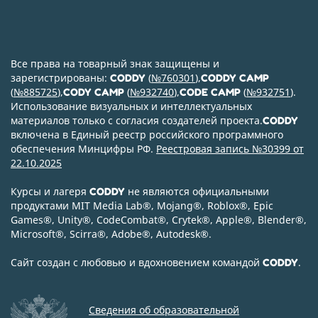
Все права на товарный знак защищены и
зарегистрированы:
(
№760301
),
CODDY
CODDY CAMP
(
№885725
),
(
№932740
),
(
№932751
).
CODY CAMP
CODE CAMP
Использование визуальных и интеллектуальных
материалов только с согласия создателей проекта.
CODDY
включена в Единый реестр российского программного
обеспечения Минцифры РФ.
Реестровая запись №30399 от
22.10.2025
Курсы и лагеря
не являются официальными
CODDY
продуктами MIT Media Lab
®
, Mojang
®
, Roblox
®
, Epic
Games
®
, Unity
®
, CodeСombat
®
, Crytek
®
, Apple
®
, Blender
®
,
Microsoft
®
, Scirra
®
, Adobe
®
, Autodesk
®
.
Сайт создан с любовью и вдохновением командой
.
CODDY
Сведения об образовательной