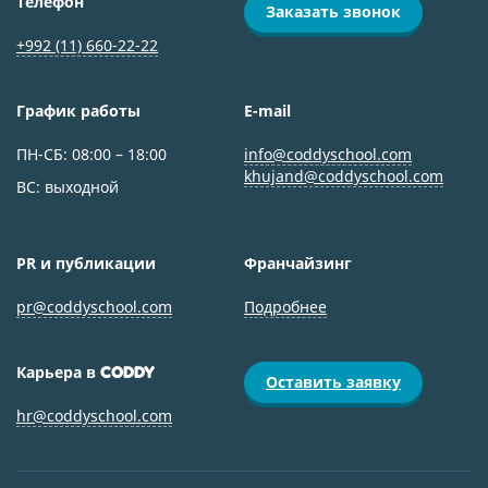
Телефон
Заказать звонок
+992 (11) 660-22-22
График работы
E-mail
ПН-СБ: 08:00 ­– 18:00
info@coddyschool.com
khujand@coddyschool.com
ВС: выходной
PR и публикации
Франчайзинг
pr@coddyschool.com
Подробнее
Карьера в
CODDY
Оставить заявку
hr@coddyschool.com